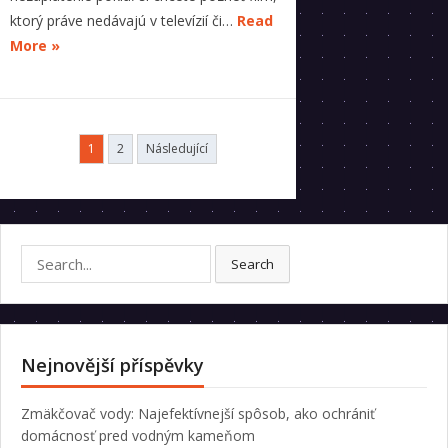
ktorý práve nedávajú v televízií či…
Read
More »
Stránkování
1
2
Následující
příspěvků
Search
Search
for:
Nejnovější příspěvky
Zmäkčovač vody: Najefektívnejší spôsob, ako ochrániť
domácnosť pred vodným kameňom