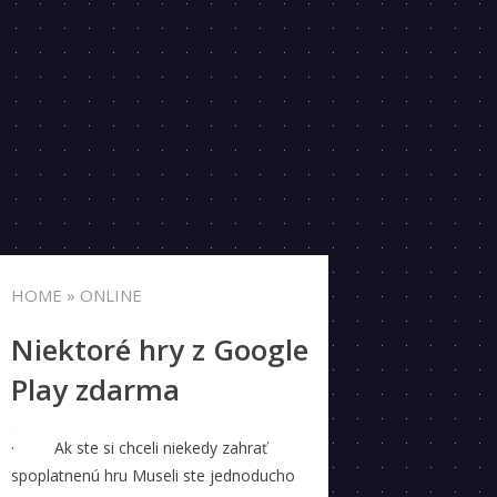
HOME
» ONLINE
Niektoré hry z Google
Play zdarma
· Ak ste si chceli niekedy zahrať
spoplatnenú hru Museli ste jednoducho