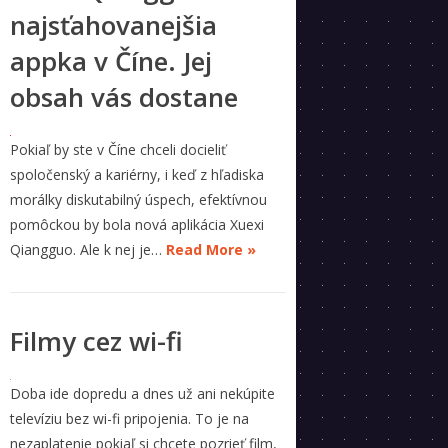
najsťahovanejšia
appka v Číne. Jej
obsah vás dostane
Pokiaľ by ste v Číne chceli docieliť
spoločenský a kariérny, i keď z hľadiska
morálky diskutabilný úspech, efektívnou
pomôckou by bola nová aplikácia Xuexi
Qiangguo. Ale k nej je…
Read More »
Filmy cez wi-fi
Doba ide dopredu a dnes už ani nekúpite
televíziu bez wi-fi pripojenia. To je na
nezaplatenie pokiaľ si chcete pozrieť film,