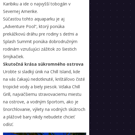
Karibiku a ide o najvyšší tobogán v
Severnej Amerike.
Súčasťou tohto aquaparku je aj
„Adventure Pool“, ktorý ponúka
prekážkovú dráhu pre rodiny s deťmi a
Splash Summit ponúka dobrodružným
rodinám vzrušujúci zážitok zo šiestich
šmýkačiek.
Skutočná krása súkromného ostrova
Urobte si sladký únik na Chill Island, kde
na vás čakajú nedotknuté, krištáľovo čisté
tropické vody a biely piesok. Vďaka Chill
Grill, najväčšiemu stravovaciemu miestu
na ostrove, a vodným športom, ako je
šnorchlovanie, výlety na vodných skútroch
a plážové bary nikdy nebudete chcieť
odísť.