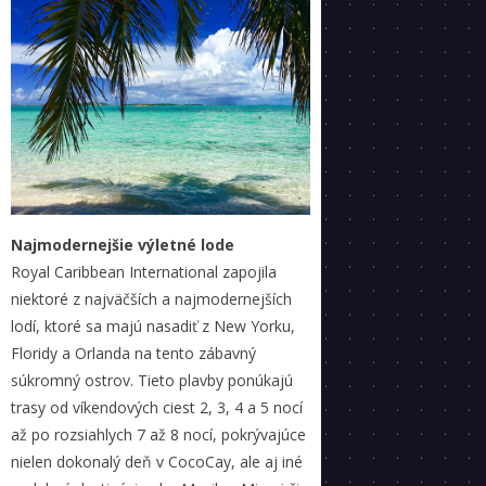
Najmodernejšie výletné lode
Royal Caribbean International zapojila
niektoré z najväčších a najmodernejších
lodí, ktoré sa majú nasadiť z New Yorku,
Floridy a Orlanda na tento zábavný
súkromný ostrov. Tieto plavby ponúkajú
trasy od víkendových ciest 2, 3, 4 a 5 nocí
až po rozsiahlych 7 až 8 nocí, pokrývajúce
nielen dokonalý deň v CocoCay, ale aj iné