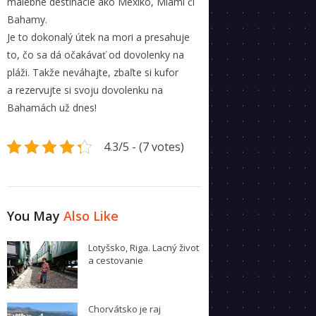
malebné destinácie ako Mexiko, Miami či
Bahamy.
Je to dokonalý útek na mori a presahuje
to, čo sa dá očakávať od dovolenky na
pláži. Takže neváhajte, zbaľte si kufor
a rezervujte si svoju dovolenku na
Bahamách už dnes!
4.3/5 - (7 votes)
You May
Also Like
Lotyšsko, Riga. Lacný život
a cestovanie
Chorvátsko je raj