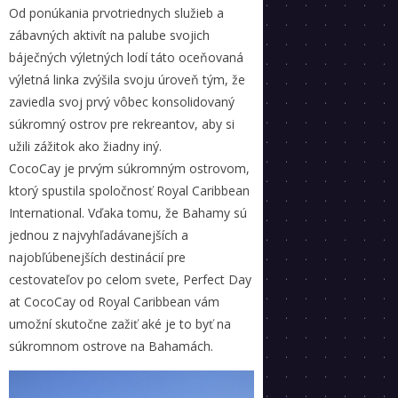
Od ponúkania prvotriednych služieb a
zábavných aktivít na palube svojich
báječných výletných lodí táto oceňovaná
výletná linka zvýšila svoju úroveň tým, že
zaviedla svoj prvý vôbec konsolidovaný
súkromný ostrov pre rekreantov, aby si
užili zážitok ako žiadny iný.
CocoCay je prvým súkromným ostrovom,
ktorý spustila spoločnosť Royal Caribbean
International. Vďaka tomu, že Bahamy sú
jednou z najvyhľadávanejších a
najobľúbenejších destinácií pre
cestovateľov po celom svete, Perfect Day
at CocoCay od Royal Caribbean vám
umožní skutočne zažiť aké je to byť na
súkromnom ostrove na Bahamách.