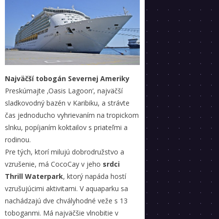
Najväčší tobogán Severnej Ameriky
Preskúmajte ‚Oasis Lagoon‘, najväčší
sladkovodný bazén v Karibiku, a strávte
čas jednoducho vyhrievaním na tropickom
slnku, popíjaním koktailov s priateľmi a
rodinou.
Pre tých, ktorí milujú dobrodružstvo a
vzrušenie, má CocoCay v jeho
srdci
Thrill Waterpark
, ktorý napáda hostí
vzrušujúcimi aktivitami. V aquaparku sa
nachádzajú dve chvályhodné veže s 13
toboganmi. Má najväčšie vlnobitie v