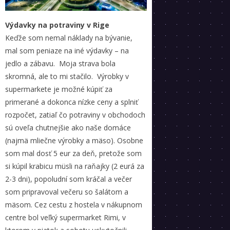
Výdavky na potraviny v Rige
Keďže som nemal náklady na bývanie,
mal som peniaze na iné výdavky – na
jedlo a zábavu. Moja strava bola
skromná, ale to mi stačilo. Výrobky v
supermarkete je možné kúpiť za
primerané a dokonca nízke ceny a splniť
rozpočet, zatiaľ čo potraviny v obchodoch
sú oveľa chutnejšie ako naše domáce
(najmä mliečne výrobky a mäso). Osobne
som mal dosť 5 eur za deň, pretože som
si kúpil krabicu müsli na raňajky (2 eurá za
2-3 dni), popoludní som kráčal a večer
som pripravoval večeru so šalátom a
mäsom. Cez cestu z hostela v nákupnom
centre bol veľký supermarket Rimi, v