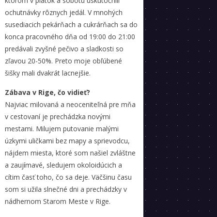
ktorom v piatok a sobotu uskutočnili
ochutnávky rôznych jedál. V mnohých
susediacich pekárňach a cukrárňach sa do
konca pracovného dňa od 19:00 do 21:00
predávali zvyšné pečivo a sladkosti so
zľavou 20-50%. Preto moje obľúbené
šišky mali dvakrát lacnejšie.
Zábava v Rige, čo vidieť?
Najviac milovaná a neoceniteľná pre mňa
v cestovaní je prechádzka novými
mestami. Milujem putovanie malými
úzkymi uličkami bez mapy a sprievodcu,
nájdem miesta, ktoré som našiel zvláštne
a zaujímavé, sledujem okoloidúcich a
cítim časť toho, čo sa deje. Väčšinu času
som si užila slnečné dni a prechádzky v
nádhernom Starom Meste v Rige.