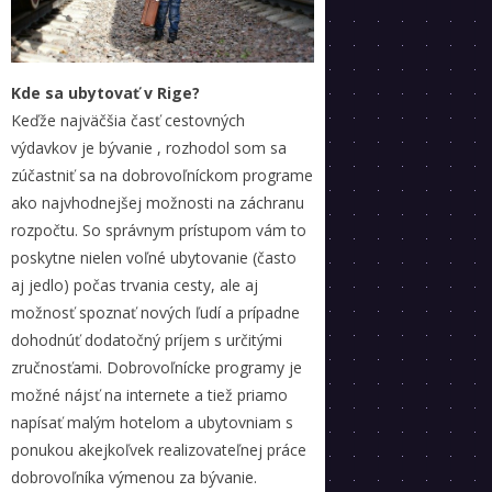
Kde sa ubytovať v Rige?
Keďže najväčšia časť cestovných
výdavkov je bývanie , rozhodol som sa
zúčastniť sa na dobrovoľníckom programe
ako najvhodnejšej možnosti na záchranu
rozpočtu. So správnym prístupom vám to
poskytne nielen voľné ubytovanie (často
aj jedlo) počas trvania cesty, ale aj
možnosť spoznať nových ľudí a prípadne
dohodnúť dodatočný príjem s určitými
zručnosťami. Dobrovoľnícke programy je
možné nájsť na internete a tiež priamo
napísať malým hotelom a ubytovniam s
ponukou akejkoľvek realizovateľnej práce
dobrovoľníka výmenou za bývanie.