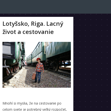
Lotyšsko, Riga. Lacný
život a cestovanie
Mnohí si myslia, že na cestovanie po
celom svete je potrebný veľký rozpočet,