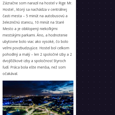
Zázračne som narazil na hostel v Rige Mr.
Hostel , ktorý sa nachádza v centrálnej
časti mesta – 5 minút na autobusovú a
železničnú stanicu, 10 minút na Staré
Mesto a je obklopený niekoľkými
mestskými parkami. Áno, a hodnotenie
ubytovne bolo viac ako vysoké, čo bolo
veľmi povzbudzujúce. Hostel bol celkom
pohodlný a malý – len 2 spoločné izby a 2
dvojlôžkové izby a spoločnosť štyroch
ľudí. Práca bola ešte menšia, než som
očakával.