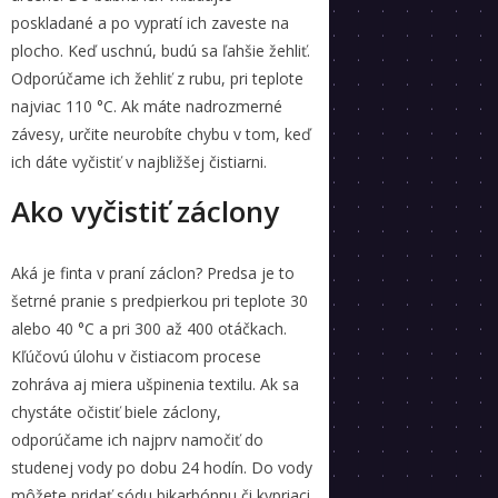
poskladané a po vypratí ich zaveste na
plocho. Keď uschnú, budú sa ľahšie žehliť.
Odporúčame ich žehliť z rubu, pri teplote
najviac 110 °C. Ak máte nadrozmerné
závesy, určite neurobíte chybu v tom, keď
ich dáte vyčistiť v najbližšej čistiarni.
Ako vyčistiť záclony
Aká je finta v praní záclon? Predsa je to
šetrné pranie s predpierkou pri teplote 30
alebo 40 °C a pri 300 až 400 otáčkach.
Kľúčovú úlohu v čistiacom procese
zohráva aj miera ušpinenia textilu. Ak sa
chystáte očistiť biele záclony,
odporúčame ich najprv namočiť do
studenej vody po dobu 24 hodín. Do vody
môžete pridať sódu bikarbónnu či kypriaci