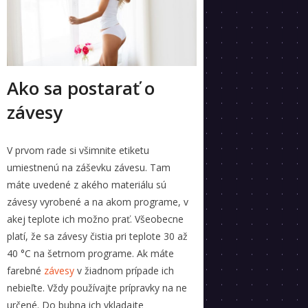
Ako sa postarať o
závesy
V prvom rade si všimnite etiketu
umiestnenú na záševku závesu. Tam
máte uvedené z akého materiálu sú
závesy vyrobené a na akom programe, v
akej teplote ich možno prať. Všeobecne
platí, že sa závesy čistia pri teplote 30 až
40 °C na šetrnom programe. Ak máte
farebné
závesy
v žiadnom prípade ich
nebieľte. Vždy používajte prípravky na ne
určené. Do bubna ich vkladajte