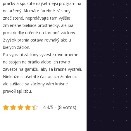
práčky a spustite najšetrnejší program na
ne určený. Ak máte farebné záclony
znečistené, nepridávajte tam vyššie
zmienené bieliace prostriedky, ale iba
prostriedky určené na farebné záclony.
Zvyšok prania ostáva rovnaký ako u
bielych záclon.
Po vypraní záclony vyveste rovnomerne
na stojan na prádlo alebo ich rovno
zaveste na garnížu, aby sa krásne vystreli.
Nielenže si ušetríte čas od ich žehlenia,
ale sušiace sa záclony vám krásne
prevoňajú izbu.
4.4/5 - (8 votes)