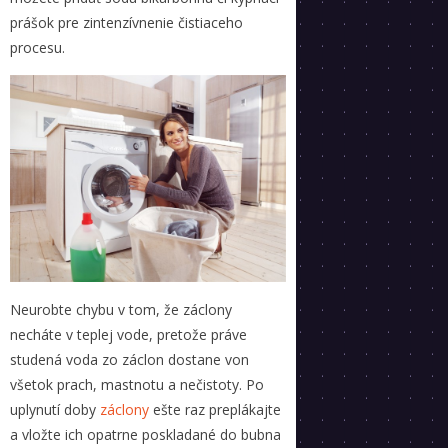
prášok pre zintenzívnenie čistiaceho
procesu.
Neurobte chybu v tom, že záclony
necháte v teplej vode, pretože práve
studená voda zo záclon dostane von
všetok prach, mastnotu a nečistoty. Po
uplynutí doby
záclony
ešte raz preplákajte
a vložte ich opatrne poskladané do bubna