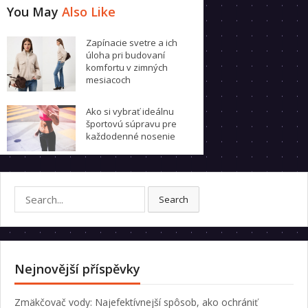
You May
Also Like
Zapínacie svetre a ich
úloha pri budovaní
komfortu v zimných
mesiacoch
Ako si vybrať ideálnu
športovú súpravu pre
každodenné nosenie
Search
Search
for:
Nejnovější příspěvky
Zmäkčovač vody: Najefektívnejší spôsob, ako ochrániť